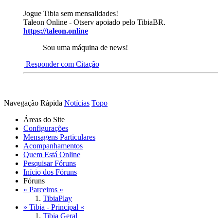
Jogue Tibia sem mensalidades!
Taleon Online - Otserv apoiado pelo TibiaBR.
https://taleon.online
Sou uma máquina de news!
Responder com Citação
Navegação Rápida
Notícias
Topo
Áreas do Site
Configurações
Mensagens Particulares
Acompanhamentos
Quem Está Online
Pesquisar Fóruns
Início dos Fóruns
Fóruns
» Parceiros «
TibiaPlay
» Tibia - Principal «
Tibia Geral