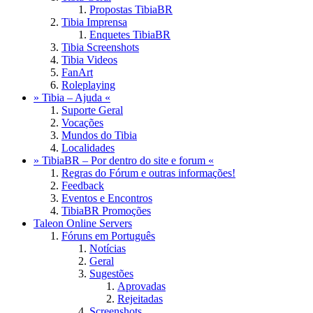
Propostas TibiaBR
Tibia Imprensa
Enquetes TibiaBR
Tibia Screenshots
Tibia Videos
FanArt
Roleplaying
» Tibia – Ajuda «
Suporte Geral
Vocações
Mundos do Tibia
Localidades
» TibiaBR – Por dentro do site e forum «
Regras do Fórum e outras informações!
Feedback
Eventos e Encontros
TibiaBR Promoções
Taleon Online Servers
Fóruns em Português
Notícias
Geral
Sugestões
Aprovadas
Rejeitadas
Screenshots