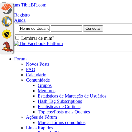
Registro
Ajuda
Lembrar de mim?
Forum
Novos Posts
FAQ
Calendário
Comunidade
Grupos
Membros
Estatísticas de Marcação de Usuários
Hash Tag Subscriptions
Estatísticas de Curtidas
Tópicos/Posts mais Quentes
Ações de Fórum
Marcar fóruns como lidos
Links Rápidos