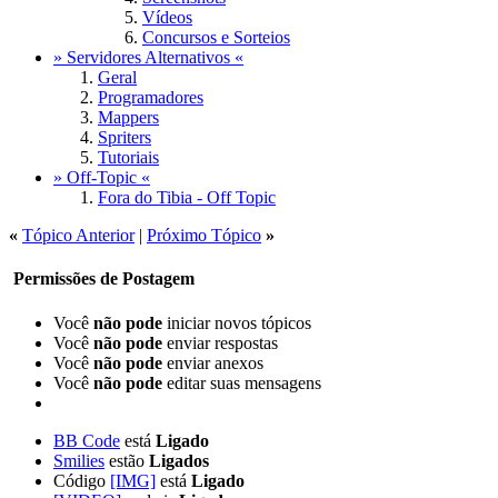
Vídeos
Concursos e Sorteios
» Servidores Alternativos «
Geral
Programadores
Mappers
Spriters
Tutoriais
» Off-Topic «
Fora do Tibia - Off Topic
«
Tópico Anterior
|
Próximo Tópico
»
Permissões de Postagem
Você
não pode
iniciar novos tópicos
Você
não pode
enviar respostas
Você
não pode
enviar anexos
Você
não pode
editar suas mensagens
BB Code
está
Ligado
Smilies
estão
Ligados
Código
[IMG]
está
Ligado