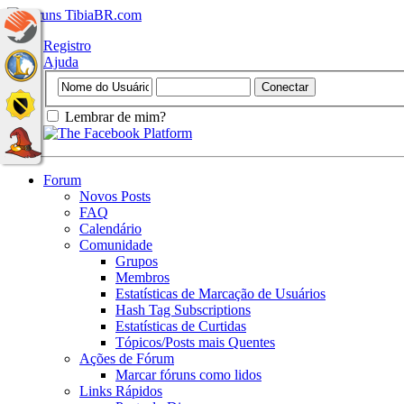
Registro
Ajuda
Lembrar de mim?
Forum
Novos Posts
FAQ
Calendário
Comunidade
Grupos
Membros
Estatísticas de Marcação de Usuários
Hash Tag Subscriptions
Estatísticas de Curtidas
Tópicos/Posts mais Quentes
Ações de Fórum
Marcar fóruns como lidos
Links Rápidos