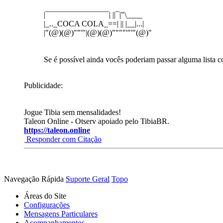
|¯¯¯¯¯¯¯¯¯¯¯¯¯¯¯¯| ||¯|"\____
|_.._COCA COLA_==| || |__|...|
|"(@)(@)""'"|(@)(@)""""'"'"(@)"
Se é possível ainda vocês poderiam passar alguma lista c
Publicidade:
Jogue Tibia sem mensalidades!
Taleon Online - Otserv apoiado pelo TibiaBR.
https://taleon.online
Responder com Citação
Navegação Rápida
Suporte Geral
Topo
Áreas do Site
Configurações
Mensagens Particulares
Acompanhamentos