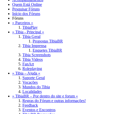
Quem Está Online
Pesquisar Fóruns
Início dos Fóruns
Fóruns
» Parceiros «
TibiaPlay
» Tibia - Principal «
Tibia Geral
Propostas TibiaBR
Tibia Imprensa
Enquetes TibiaBR
Tibia Screenshots
Tibia Videos
FanArt
Roleplaying
» Tibia – Ajuda «
Suporte Geral
Vocações
Mundos do Tibia
Localidades
» TibiaBR – Por dentro do site e forum «
Regras do Fórum e outras informações!
Feedback
Eventos e Encontros