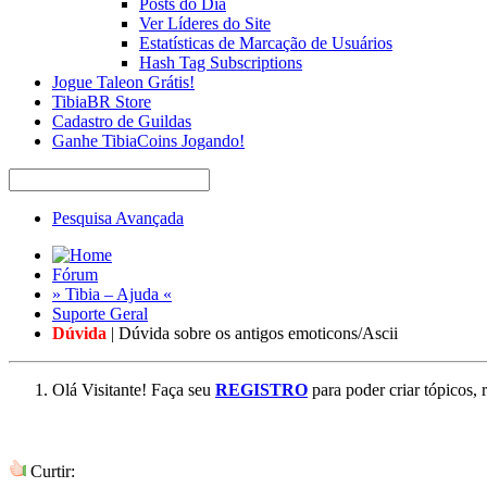
Posts do Dia
Ver Líderes do Site
Estatísticas de Marcação de Usuários
Hash Tag Subscriptions
Jogue Taleon Grátis!
TibiaBR Store
Cadastro de Guildas
Ganhe TibiaCoins Jogando!
Pesquisa Avançada
Fórum
» Tibia – Ajuda «
Suporte Geral
Dúvida
| Dúvida sobre os antigos emoticons/Ascii
Olá Visitante! Faça seu
REGISTRO
para poder criar tópicos, 
Curtir: