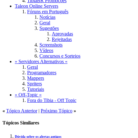
TibiaBR Promoções
Taleon Online Servers
Fóruns em Português
Notícias
Geral
Sugestões
Aprovadas
Rejeitadas
Screenshots
Vídeos
Concursos e Sorteios
» Servidores Alternativos «
Geral
Programadores
Mappers
Spriters
Tutoriais
» Off-Topic «
Fora do Tibia - Off Topic
«
Tópico Anterior
|
Próximo Tópico
»
Tópicos Similares
Dúvida sobre os alertas antigos