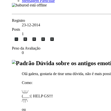
Mensagem Particular
Registro
23-12-2014
Posts
1
Peso da Avaliação
0
Dúvida sobre os antigos emoti
Olá galera, gostaria de tirar uma dúvida, não é mais pos
Como:
\,|,|,/
(___:{ HELP GS!!!
/'|'|'\
ou