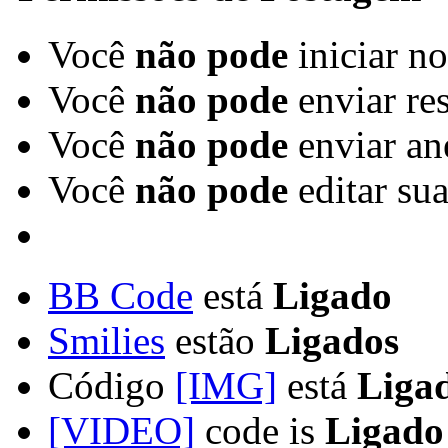
Você
não pode
iniciar n
Você
não pode
enviar re
Você
não pode
enviar an
Você
não pode
editar su
BB Code
está
Ligado
Smilies
estão
Ligados
Código
[IMG]
está
Liga
[VIDEO]
code is
Ligado