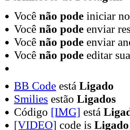
Você
não pode
iniciar n
Você
não pode
enviar re
Você
não pode
enviar an
Você
não pode
editar su
BB Code
está
Ligado
Smilies
estão
Ligados
Código
[IMG]
está
Liga
[VIDEO]
code is
Ligado