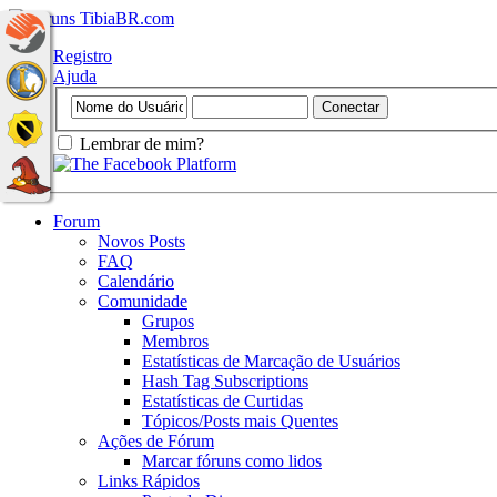
Registro
Ajuda
Lembrar de mim?
Forum
Novos Posts
FAQ
Calendário
Comunidade
Grupos
Membros
Estatísticas de Marcação de Usuários
Hash Tag Subscriptions
Estatísticas de Curtidas
Tópicos/Posts mais Quentes
Ações de Fórum
Marcar fóruns como lidos
Links Rápidos