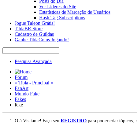
Posts do Dia
Ver Líderes do Site
Estatísticas de Marcação de Usuários
Hash Tag Subscriptions
Jogue Taleon Grátis!
TibiaBR Store
Cadastro de Guildas
Ganhe TibiaCoins Jogando!
Pesquisa Avançada
Fórum
» Tibia - Principal «
FanArt
Mundo Fake
Fakes
feke
Olá Visitante! Faça seu
REGISTRO
para poder criar tópicos, 