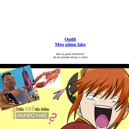
Outfit
Meu utimo fake
kem ae gosdi tibionline?
xD um grande abraço a todos