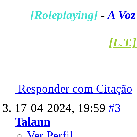
[Roleplaying]
-
A Voz
[L.T.]
Responder com Citação
17-04-2024,
19:59
#3
Talann
Ver Perfil