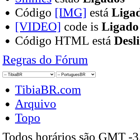
Código
[IMG]
está
Liga
[VIDEO]
code is
Ligado
Código HTML está
Desl
Regras do Fórum
TibiaBR.com
Arquivo
Topo
Todos horários são GMT -3.