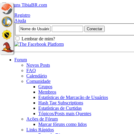
Registro
Ajuda
Lembrar de mim?
Forum
Novos Posts
FAQ
Calendário
Comunidade
Grupos
Membros
Estatísticas de Marcação de Usuários
Hash Tag Subscriptions
Estatísticas de Curtidas
Tópicos/Posts mais Quentes
Ações de Fórum
Marcar fóruns como lidos
Links Rápidos