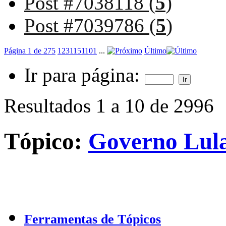
Post #7038118 (
5
)
Post #7039786 (
5
)
Página 1 de 275
1
2
3
11
51
101
...
Último
Ir para página:
Resultados 1 a 10 de 2996
Tópico:
Governo Lula
Ferramentas de Tópicos