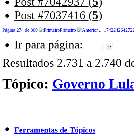
Post #7042937 (
5
)
Post #7037416 (
5
)
Página 274 de 300
Primeiro
...
174
224
264
272
Ir para página:
Resultados 2.731 a 2.740 d
Tópico:
Governo Lula
Ferramentas de Tópicos