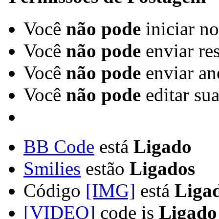
Você
não pode
iniciar n
Você
não pode
enviar re
Você
não pode
enviar an
Você
não pode
editar su
BB Code
está
Ligado
Smilies
estão
Ligados
Código
[IMG]
está
Liga
[VIDEO]
code is
Ligado