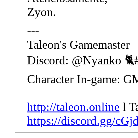
Zyon.
---
Taleon's Gamemaster
Discord: @Nyanko 🐈
Character In-game: 
http://taleon.online
l T
https://discord.gg/cG