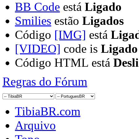
BB Code
está
Ligado
Smilies
estão
Ligados
Código
[IMG]
está
Liga
[VIDEO]
code is
Ligado
Código HTML está
Desl
Regras do Fórum
TibiaBR.com
Arquivo