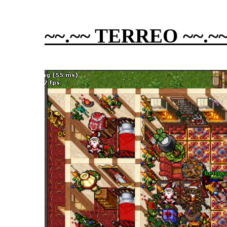
~~.~~ TERREO ~~.~