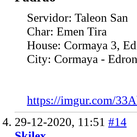
Servidor: Taleon San
Char: Emen Tira
House: Cormaya 3, Ed
City: Cormaya - Edro
https://imgur.com/33
29-12-2020,
11:51
#14
Skilex