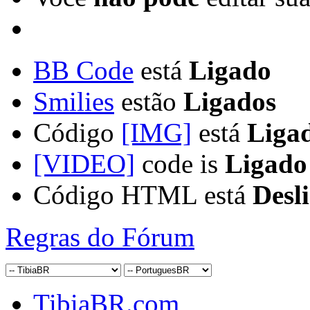
BB Code
está
Ligado
Smilies
estão
Ligados
Código
[IMG]
está
Liga
[VIDEO]
code is
Ligado
Código HTML está
Desl
Regras do Fórum
TibiaBR.com