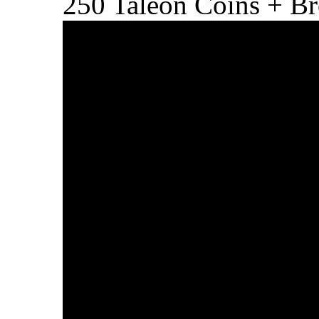
250 Taleon Coins + B