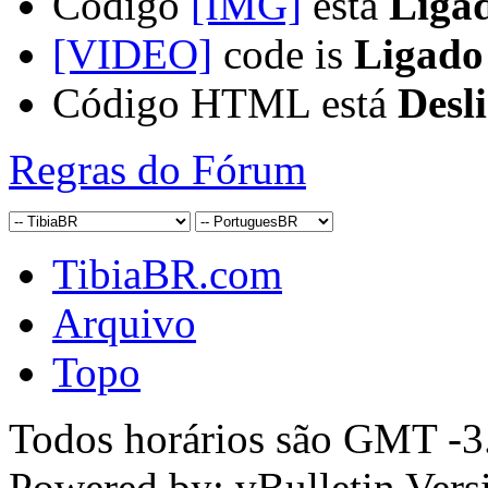
Código
[IMG]
está
Liga
[VIDEO]
code is
Ligado
Código HTML está
Desl
Regras do Fórum
TibiaBR.com
Arquivo
Topo
Todos horários são GMT -3.
Powered by: vBulletin Vers