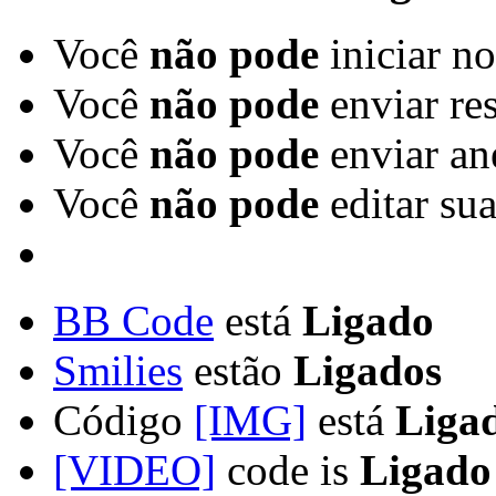
Você
não pode
iniciar n
Você
não pode
enviar re
Você
não pode
enviar an
Você
não pode
editar su
BB Code
está
Ligado
Smilies
estão
Ligados
Código
[IMG]
está
Liga
[VIDEO]
code is
Ligado