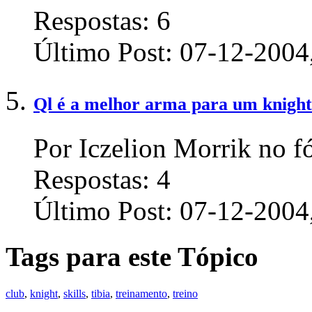
Respostas:
6
Último Post:
07-12-2004
Ql é a melhor arma para um knigh
Por Iczelion Morrik no f
Respostas:
4
Último Post:
07-12-2004
Tags para este Tópico
club
,
knight
,
skills
,
tibia
,
treinamento
,
treino