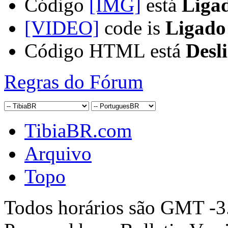
Código
[IMG]
está
Liga
[VIDEO]
code is
Ligado
Código HTML está
Desl
Regras do Fórum
TibiaBR.com
Arquivo
Topo
Todos horários são GMT -3.