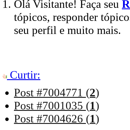
Olá Visitante! Faça seu
R
tópicos, responder tópico
seu perfil e muito mais.
Curtir:
Post #7004771 (
2
)
Post #7001035 (
1
)
Post #7004626 (
1
)