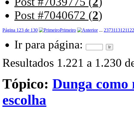
Post #7039775 (
2
)
Post #7040672 (
2
)
Página 123 de 130
Primeiro
...
23
73
113
121
12
Ir para página:
Resultados 1.221 a 1.230 d
Tópico:
Dunga como n
escolha