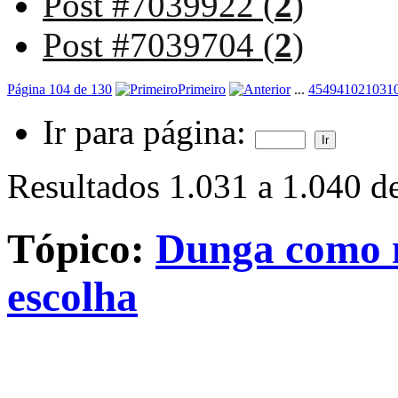
Post #7039922 (
2
)
Post #7039704 (
2
)
Página 104 de 130
Primeiro
...
4
54
94
102
103
1
Ir para página:
Resultados 1.031 a 1.040 d
Tópico:
Dunga como n
escolha