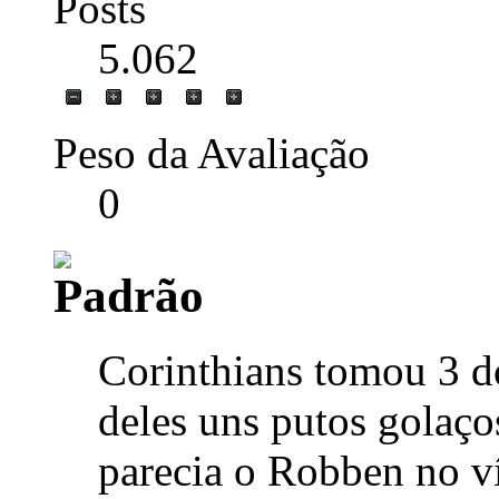
Posts
5.062
Peso da Avaliação
0
Corinthians tomou 3 d
deles uns putos golaço
parecia o Robben no v