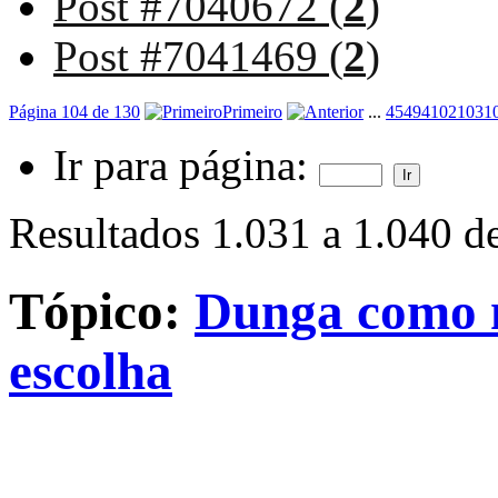
Post #7040672 (
2
)
Post #7041469 (
2
)
Página 104 de 130
Primeiro
...
4
54
94
102
103
1
Ir para página:
Resultados 1.031 a 1.040 d
Tópico:
Dunga como n
escolha