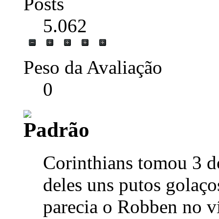
Posts
5.062
Peso da Avaliação
0
Corinthians tomou 3 d
deles uns putos golaço
parecia o Robben no v