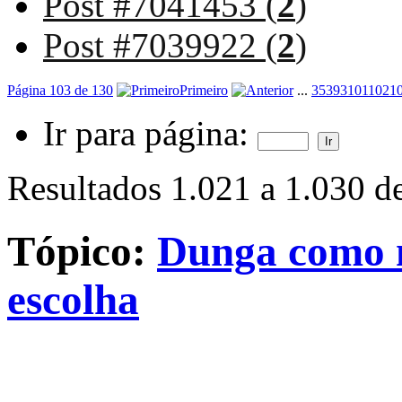
Post #7041453 (
2
)
Post #7039922 (
2
)
Página 103 de 130
Primeiro
...
3
53
93
101
102
1
Ir para página:
Resultados 1.021 a 1.030 d
Tópico:
Dunga como n
escolha