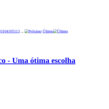
03
104
105
113
...
Último
o - Uma ótima escolha