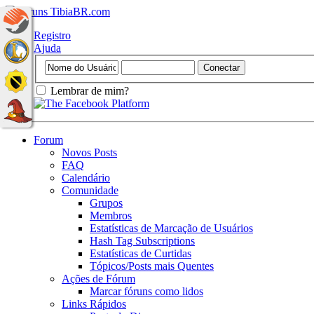
Registro
Ajuda
Lembrar de mim?
Forum
Novos Posts
FAQ
Calendário
Comunidade
Grupos
Membros
Estatísticas de Marcação de Usuários
Hash Tag Subscriptions
Estatísticas de Curtidas
Tópicos/Posts mais Quentes
Ações de Fórum
Marcar fóruns como lidos
Links Rápidos