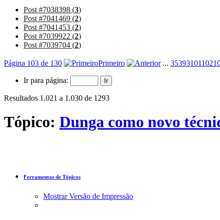
Post #7038398 (
3
)
Post #7041469 (
2
)
Post #7041453 (
2
)
Post #7039922 (
2
)
Post #7039704 (
2
)
Página 103 de 130
Primeiro
...
3
53
93
101
102
1
Ir para página:
Resultados 1.021 a 1.030 de 1293
Tópico:
Dunga como novo técnic
Ferramentas de Tópicos
Mostrar Versão de Impressão