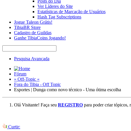
Posts do Dia
Ver Líderes do Site
Estatísticas de Marcação de Usuários
Hash Tag Subscriptions
Jogue Taleon Grátis!
TibiaBR Store
Cadastro de Guildas
Ganhe TibiaCoins Jogando!
Pesquisa Avançada
Fórum
» Off-Topic «
Fora do Tibia - Off Topic
Esportes | Dunga como novo técnico - Uma ótima escolha
Olá Visitante! Faça seu
REGISTRO
para poder criar tópicos, 
Curtir: