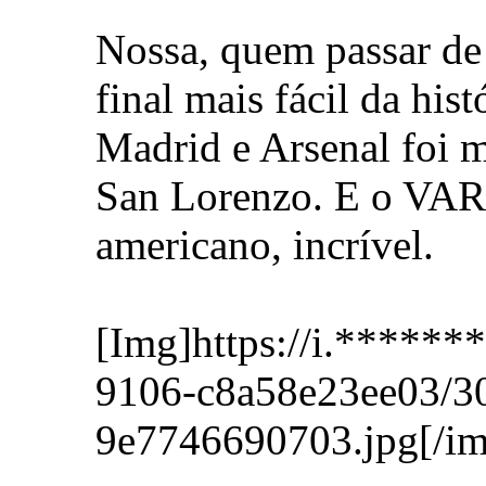
Nossa, quem passar de
final mais fácil da his
Madrid e Arsenal foi m
San Lorenzo. E o VAR 
americano, incrível.
[Img]https://i.*****
9106-c8a58e23ee03/3
9e7746690703.jpg[/im