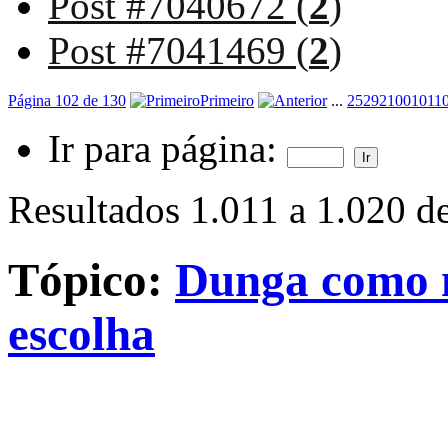
Post #7040672 (
2
)
Post #7041469 (
2
)
Página 102 de 130
Primeiro
...
2
52
92
100
101
1
Ir para página:
Resultados 1.011 a 1.020 d
Tópico:
Dunga como n
escolha