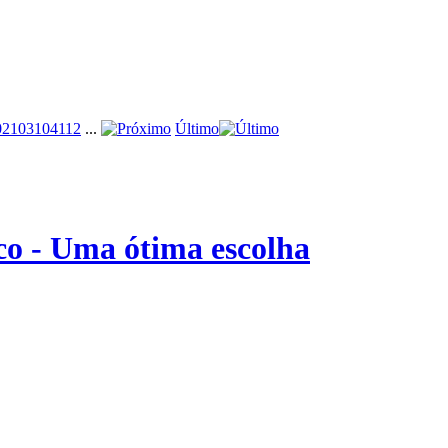
02
103
104
112
...
Último
o - Uma ótima escolha