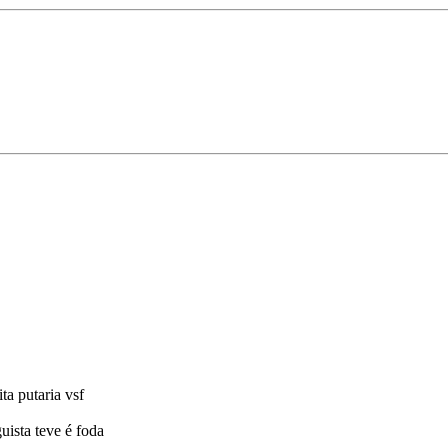
a putaria vsf
uista teve é foda