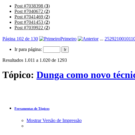
Post #7038398 (
3
)
Post #7040672 (
2
)
Post #7041469 (
2
)
Post #7041453 (
2
)
Post #7039922 (
2
)
Página 102 de 130
Primeiro
...
2
52
92
100
101
1
Ir para página:
Resultados 1.011 a 1.020 de 1293
Tópico:
Dunga como novo técnic
Ferramentas de Tópicos
Mostrar Versão de Impressão