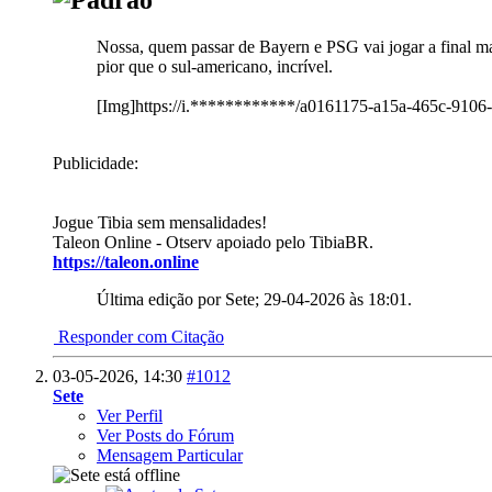
Nossa, quem passar de Bayern e PSG vai jogar a final ma
pior que o sul-americano, incrível.
[Img]https://i.************/a0161175-a15a-465c-910
Publicidade:
Jogue Tibia sem mensalidades!
Taleon Online - Otserv apoiado pelo TibiaBR.
https://taleon.online
Última edição por Sete; 29-04-2026 às
18:01
.
Responder com Citação
03-05-2026,
14:30
#1012
Sete
Ver Perfil
Ver Posts do Fórum
Mensagem Particular