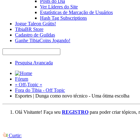
Posts do Dia
Ver Líderes do Site
Estatísticas de Marcação de Usuários
Hash Tag Subscriptions
Jogue Taleon Grátis!
TibiaBR Store
Cadastro de Guildas
Ganhe TibiaCoins Jogando!
Pesquisa Avançada
Fórum
» Off-Topic «
Fora do Tibia - Off Topic
Esportes | Dunga como novo técnico - Uma ótima escolha
Olá Visitante! Faça seu
REGISTRO
para poder criar tópicos, 
Curtir: