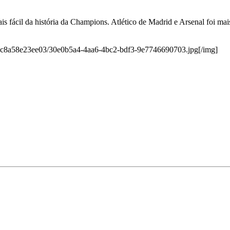
is fácil da história da Champions. Atlético de Madrid e Arsenal foi ma
6-c8a58e23ee03/30e0b5a4-4aa6-4bc2-bdf3-9e7746690703.jpg[/img]