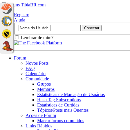
Registro
Ajuda
Lembrar de mim?
Forum
Novos Posts
FAQ
Calendário
Comunidade
Grupos
Membros
Estatísticas de Marcação de Usuários
Hash Tag Subscriptions
Estatísticas de Curtidas
Tópicos/Posts mais Quentes
Ações de Fórum
Marcar fóruns como lidos
Links Rápidos