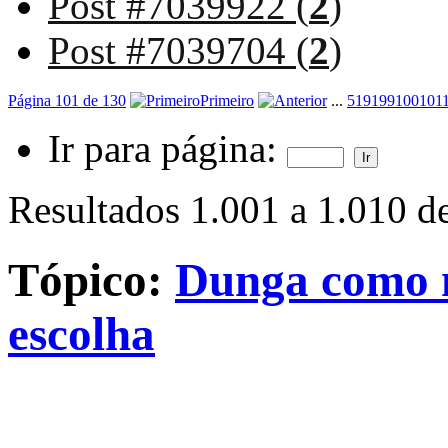
Post #7039922 (
2
)
Post #7039704 (
2
)
Página 101 de 130
Primeiro
...
51
91
99
100
101
Ir para página:
Resultados 1.001 a 1.010 d
Tópico:
Dunga como n
escolha