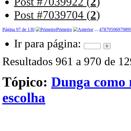
Post #7039922 (
2
)
Post #7039704 (
2
)
Página 97 de 130
Primeiro
...
47
87
95
96
97
98
9
Ir para página:
Resultados 961 a 970 de 1
Tópico:
Dunga como n
escolha