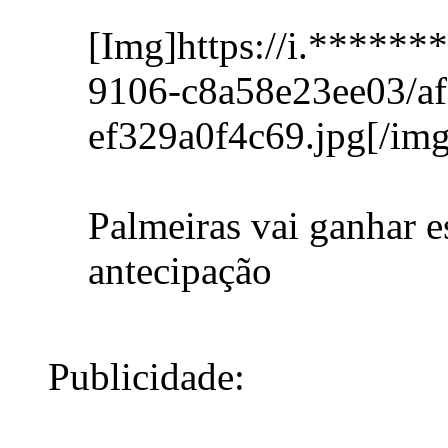
[Img]https://i.*****
9106-c8a58e23ee03/af
ef329a0f4c69.jpg[/img
Palmeiras vai ganhar 
antecipação
Publicidade: