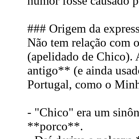
humor fosse causado p
### Origem da expres
Não tem relação com o
(apelidado de Chico).
antigo** (e ainda usa
Portugal, como o Minh
- "Chico" era um sinô
**porco**.