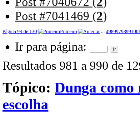
Post #7040672 (
2
)
Post #7041469 (
2
)
Página 99 de 130
Primeiro
...
49
89
97
98
99
100
Ir para página:
Resultados 981 a 990 de 1
Tópico:
Dunga como n
escolha