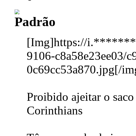
[Img]https://i.*****
9106-c8a58e23ee03/c9
0c69cc53a870.jpg[/im
Proibido ajeitar o saco
Corinthians