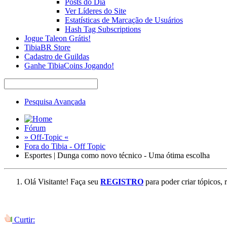
Posts do Dia
Ver Líderes do Site
Estatísticas de Marcação de Usuários
Hash Tag Subscriptions
Jogue Taleon Grátis!
TibiaBR Store
Cadastro de Guildas
Ganhe TibiaCoins Jogando!
Pesquisa Avançada
Fórum
» Off-Topic «
Fora do Tibia - Off Topic
Esportes | Dunga como novo técnico - Uma ótima escolha
Olá Visitante! Faça seu
REGISTRO
para poder criar tópicos, 
Curtir: