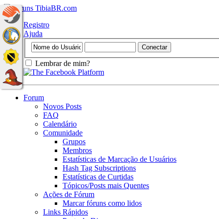
Registro
Ajuda
Lembrar de mim?
Forum
Novos Posts
FAQ
Calendário
Comunidade
Grupos
Membros
Estatísticas de Marcação de Usuários
Hash Tag Subscriptions
Estatísticas de Curtidas
Tópicos/Posts mais Quentes
Ações de Fórum
Marcar fóruns como lidos
Links Rápidos