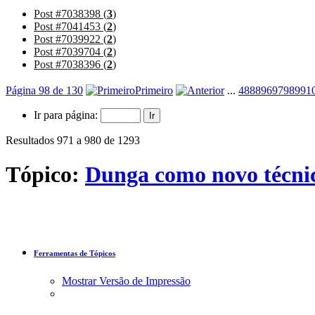
Post #7038398 (
3
)
Post #7041453 (
2
)
Post #7039922 (
2
)
Post #7039704 (
2
)
Post #7038396 (
2
)
Página 98 de 130
Primeiro
...
48
88
96
97
98
99
1
Ir para página:
Resultados 971 a 980 de 1293
Tópico:
Dunga como novo técnic
Ferramentas de Tópicos
Mostrar Versão de Impressão