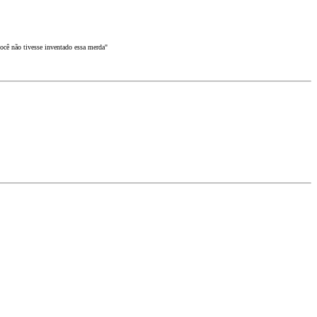
ocê não tivesse inventado essa merda"