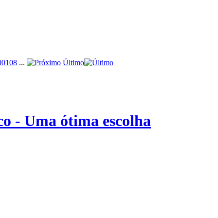
00
108
...
Último
o - Uma ótima escolha