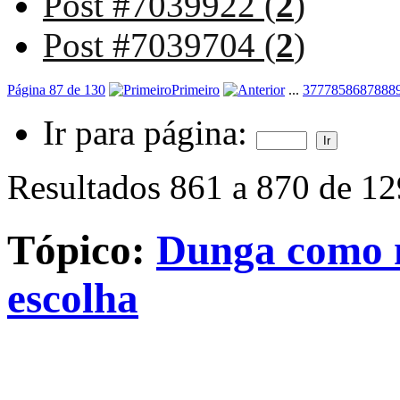
Post #7039922 (
2
)
Post #7039704 (
2
)
Página 87 de 130
Primeiro
...
37
77
85
86
87
88
8
Ir para página:
Resultados 861 a 870 de 1
Tópico:
Dunga como n
escolha