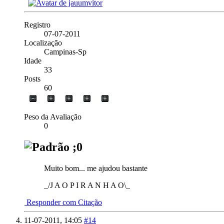
Registro
07-07-2011
Localização
Campinas-Sp
Idade
33
Posts
60
Peso da Avaliação
0
;0
Muito bom... me ajudou bastante
_/J A O P I R A N H A O\_
Responder com Citação
11-07-2011,
14:05
#14