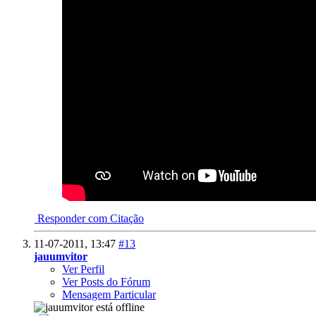
Responder com Citação
11-07-2011,
13:47
#13
jauumvitor
Ver Perfil
Ver Posts do Fórum
Mensagem Particular