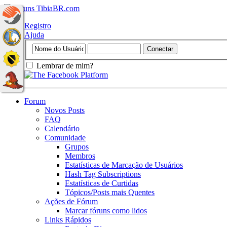
Registro
Ajuda
Lembrar de mim?
Forum
Novos Posts
FAQ
Calendário
Comunidade
Grupos
Membros
Estatísticas de Marcação de Usuários
Hash Tag Subscriptions
Estatísticas de Curtidas
Tópicos/Posts mais Quentes
Ações de Fórum
Marcar fóruns como lidos
Links Rápidos