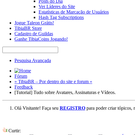
Posts do Dia
Ver Líderes do Site
Estatísticas de Marcação de Usuários
Hash Tag Subscriptions
Jogue Taleon Grátis!
TibiaBR Store
Cadastro de Guildas
Ganhe TibiaCoins Jogando!
Pesquisa Avançada
Fórum
» TibiaBR – Por dentro do site e forum «
Feedback
[Tutorial] Tudo sobre Avatares, Assinaturas e Vídeos.
Olá Visitante! Faça seu
REGISTRO
para poder criar tópicos, 
Curtir: