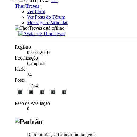
11-07-2011,
13:41
#11
ThorTrevas
Ver Perfil
Ver Posts do Fórum
Mensagem Particular
Registro
09-07-2010
Localização
Campinas
Idade
34
Posts
1.224
Peso da Avaliação
0
Belo tutorial, vai ajudar muita gente