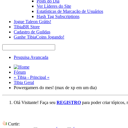
Posts do Dia
Ver Líderes do Site
Estatísticas de Marcação de Usuários
Hash Tag Subscriptions
Jogue Taleon Grátis!
TibiaBR Store
Cadastro de Guildas
Ganhe TibiaCoins Jogando!
Pesquisa Avançada
Fórum
» Tibia - Principal «
Tibia Geral
Powergamers do mes! (max de xp em um dia)
Olá Visitante! Faça seu
REGISTRO
para poder criar tópicos, 
Curtir: