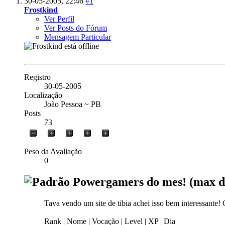
30-05-2005,
22:46
#1
Frostkind
Ver Perfil
Ver Posts do Fórum
Mensagem Particular
Registro
30-05-2005
Localização
João Pessoa ~ PB
Posts
73
Peso da Avaliação
0
Powergamers do mes! (max d
Tava vendo um site de tibia achei isso bem interessante
Rank | Nome | Vocação | Level | XP | Dia