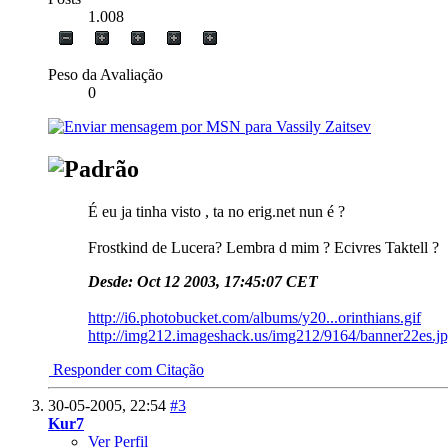
1.008
Peso da Avaliação
0
É eu ja tinha visto , ta no erig.net nun é ?
Frostkind de Lucera? Lembra d mim ? Ecivres Taktell ?
Desde: Oct 12 2003, 17:45:07 CET
http://i6.photobucket.com/albums/y20...orinthians.gif
http://img212.imageshack.us/img212/9164/banner22es.j
Responder com Citação
30-05-2005,
22:54
#3
Kur7
Ver Perfil