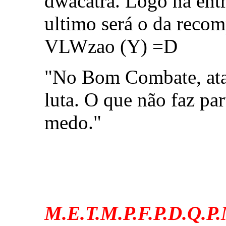
dwacatra. Logo na entr
ultimo será o da recom
VLWzao (Y) =D
"No Bom Combate, atac
luta. O que não faz par
medo."
M.E.T.M.P.F.P.D.Q.P