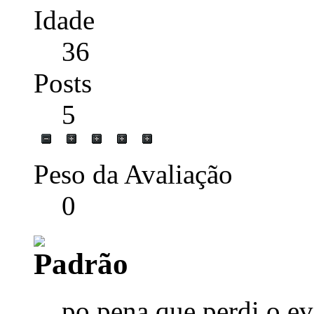
Idade
36
Posts
5
Peso da Avaliação
0
po pena que perdi o ev