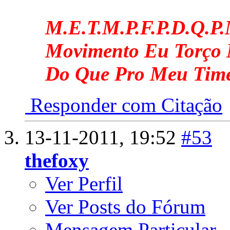
M.E.T.M.P.F.P.D.Q.P
Movimento Eu Torço 
Do Que Pro Meu Tim
Responder com Citação
13-11-2011,
19:52
#53
thefoxy
Ver Perfil
Ver Posts do Fórum
Mensagem Particular