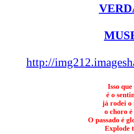
VERD
MUSE
http://img212.imagesh
Isso que
é o sent
já rodei o
o choro é 
O passado é gl
Explode t