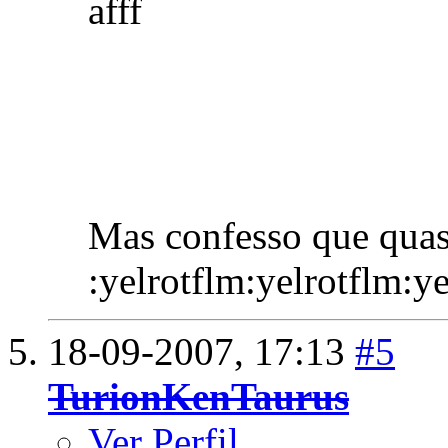
afff
Mas confesso que qua
:yelrotflm:yelrotflm:y
18-09-2007,
17:13
#5
TurionKenTaurus
Ver Perfil