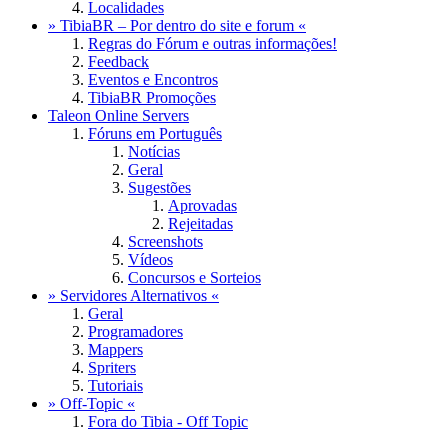
Localidades
» TibiaBR – Por dentro do site e forum «
Regras do Fórum e outras informações!
Feedback
Eventos e Encontros
TibiaBR Promoções
Taleon Online Servers
Fóruns em Português
Notícias
Geral
Sugestões
Aprovadas
Rejeitadas
Screenshots
Vídeos
Concursos e Sorteios
» Servidores Alternativos «
Geral
Programadores
Mappers
Spriters
Tutoriais
» Off-Topic «
Fora do Tibia - Off Topic