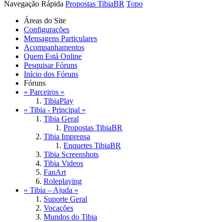
Navegação Rápida
Propostas TibiaBR
Topo
Áreas do Site
Configurações
Mensagens Particulares
Acompanhamentos
Quem Está Online
Pesquisar Fóruns
Início dos Fóruns
Fóruns
» Parceiros «
TibiaPlay
» Tibia - Principal «
Tibia Geral
Propostas TibiaBR
Tibia Imprensa
Enquetes TibiaBR
Tibia Screenshots
Tibia Videos
FanArt
Roleplaying
» Tibia – Ajuda «
Suporte Geral
Vocações
Mundos do Tibia