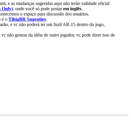
ard, e as mudanças sugeridas aqui não terão validade oficial
h Only)
, onde você só pode postar
em inglês
.
fornecemos o espaço para discussão dos usuários.
o é o
TibiaBR Sugestões
.
arão, e vc não poderá ter um fuzil AR-15 dentro do jogo,
 vc não gostou da idéia de outro jogador, vc pode dizer isso de