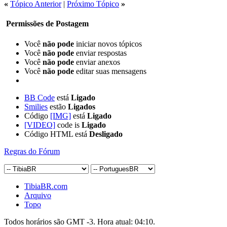
«
Tópico Anterior
|
Próximo Tópico
»
Permissões de Postagem
Você
não pode
iniciar novos tópicos
Você
não pode
enviar respostas
Você
não pode
enviar anexos
Você
não pode
editar suas mensagens
BB Code
está
Ligado
Smilies
estão
Ligados
Código
[IMG]
está
Ligado
[VIDEO]
code is
Ligado
Código HTML está
Desligado
Regras do Fórum
TibiaBR.com
Arquivo
Topo
Todos horários são GMT -3. Hora atual:
04:10
.