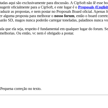
ostadas aqui são exclusivamente para discussão. A CipSoft não lê esse bo
gerir oficialmente para a CipSoft, e este lugar é o
Proposals (Englis
raduzir as propostas, e nem postar no Proposals Board oficial. Apenas 
ver alguma proposta para melhorar o
nosso forum
, então o board corret
sarão SD, magos nunca poderão carregar toneladas, paladinos nunca vo
ula que ela seja, respeito é fundamental em qualquer lugar do forum. Se
melhorias. Ou então, vc nem é obrigado a postar.
Pequena correção no texto.