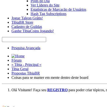
Posts do Dia
Ver Líderes do Site
Estatísticas de Marcação de Usuários
Hash Tag Subscriptions
Jogue Taleon Grátis!
TibiaBR Store
Cadastro de Guildas
Ganhe TibiaCoins Jogando!
Pesquisa Avançada
Fórum
» Tibia - Principal «
Tibia Geral
Propostas TibiaBR
Coisas para se manter em mente dentro deste board
Olá Visitante! Faça seu
REGISTRO
para poder criar tópicos, 