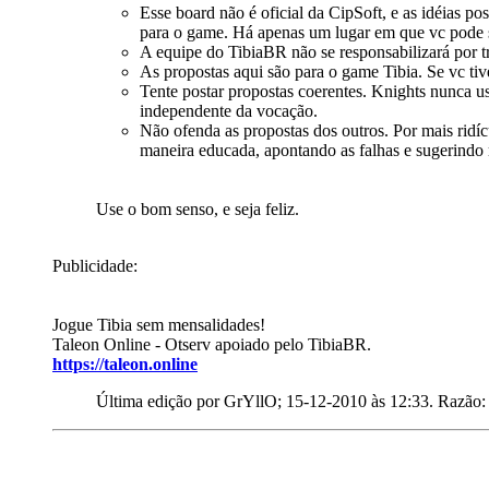
Esse board não é oficial da CipSoft, e as idéias p
para o game. Há apenas um lugar em que vc pode su
A equipe do TibiaBR não se responsabilizará por t
As propostas aqui são para o game Tibia. Se vc ti
Tente postar propostas coerentes. Knights nunca u
independente da vocação.
Não ofenda as propostas dos outros. Por mais ridíc
maneira educada, apontando as falhas e sugerindo 
Use o bom senso, e seja feliz.
Publicidade:
Jogue Tibia sem mensalidades!
Taleon Online - Otserv apoiado pelo TibiaBR.
https://taleon.online
Última edição por GrYllO; 15-12-2010 às
12:33
.
Razão: