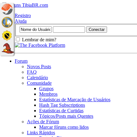
Registro
Ajuda
Lembrar de mim?
Forum
Novos Posts
FAQ
Calendário
Comunidade
Grupos
Membros
Estatísticas de Marcação de Usuários
Hash Tag Subscriptions
Estatísticas de Curtidas
Tópicos/Posts mais Quentes
Ações de Fórum
Marcar fóruns como lidos
Links Rápidos