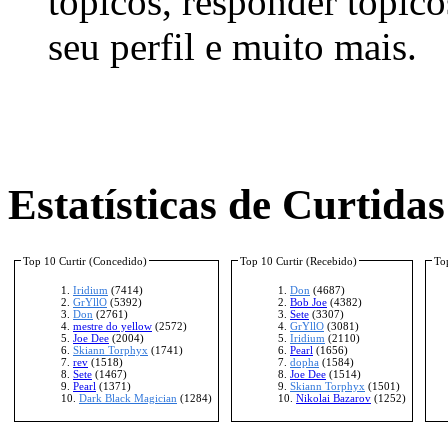
tópicos, responder tópico
seu perfil e muito mais.
Estatísticas de Curtidas
Top 10 Curtir (Concedido)
Top 10 Curtir (Recebido)
To
Iridium
(7414)
Don
(4687)
GrYllO
(5392)
Bob Joe
(4382)
Don
(2761)
Sete
(3307)
mestre do yellow
(2572)
GrYllO
(3081)
Joe Dee
(2004)
Iridium
(2110)
Skiann Torphyx
(1741)
Pearl
(1656)
rev
(1518)
dopha
(1584)
Sete
(1467)
Joe Dee
(1514)
Pearl
(1371)
Skiann Torphyx
(1501)
Dark Black Magician
(1284)
Nikolai Bazarov
(1252)