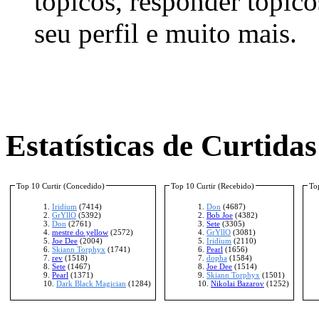
tópicos, responder tópico
seu perfil e muito mais.
Estatísticas de Curtidas
Top 10 Curtir (Concedido)
Top 10 Curtir (Recebido)
To
Iridium
(7414)
Don
(4687)
GrYllO
(5392)
Bob Joe
(4382)
Don
(2761)
Sete
(3305)
mestre do yellow
(2572)
GrYllO
(3081)
Joe Dee
(2004)
Iridium
(2110)
Skiann Torphyx
(1741)
Pearl
(1656)
rev
(1518)
dopha
(1584)
Sete
(1467)
Joe Dee
(1514)
Pearl
(1371)
Skiann Torphyx
(1501)
Dark Black Magician
(1284)
Nikolai Bazarov
(1252)