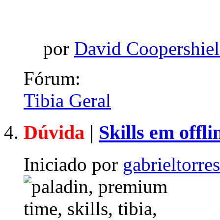
por
David Coopershie
Fórum:
Tibia Geral
Dúvida
|
Skills em offli
Iniciado por
gabrieltorre