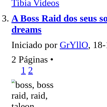
Tibia Videos
A Boss Raid dos seus s
dreams
Iniciado por
GrYllO
, 18
2 Páginas
•
1
2