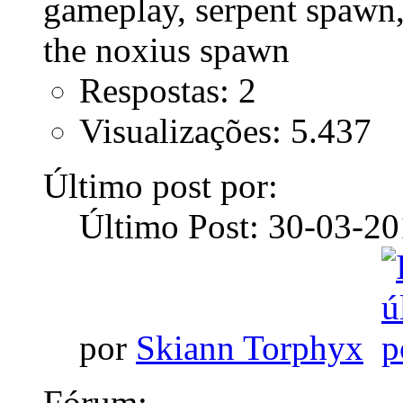
Respostas: 2
Visualizações: 5.437
Último post por:
Último Post: 30-03-2
por
Skiann Torphyx
Fórum: