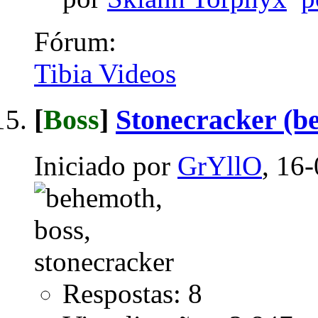
Fórum:
Tibia Videos
[
Boss
]
Stonecracker (b
Iniciado por
GrYllO
, 16
Respostas: 8