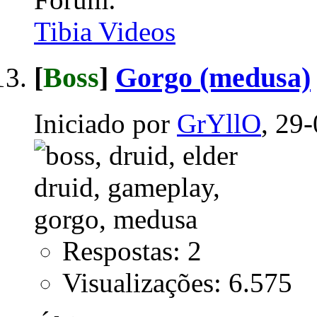
Tibia Videos
[
Boss
]
Gorgo (medusa)
Iniciado por
GrYllO
, 29
Respostas: 2
Visualizações: 6.575