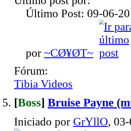
Último post por:
Último Post: 09-06-2
por
~CØ¥ØT~
Fórum:
Tibia Videos
[
Boss
]
Bruise Payne (mu
Iniciado por
GrYllO
, 03