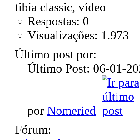
Respostas: 0
Visualizações: 1.973
Último post por:
Último Post: 06-01-2
por
Nomeried
Fórum: