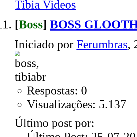
Tibia Videos
[
Boss
]
BOSS GLOOTH 
Iniciado por
Ferumbras
,
Respostas: 0
Visualizações: 5.137
Último post por:
Último Post: 25-07-2