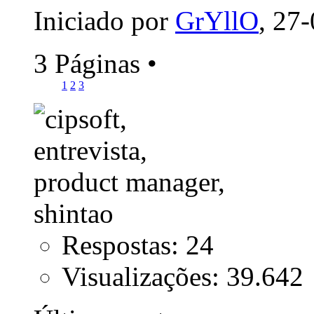
Iniciado por
GrYllO
, 27
3 Páginas
•
1
2
3
Respostas: 24
Visualizações: 39.642