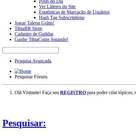
Posts do Dia
Ver Líderes do Site
Estatísticas de Marcação de Usuários
Hash Tag Subscriptions
Jogue Taleon Grátis!
TibiaBR Store
Cadastro de Guildas
Ganhe TibiaCoins Jogando!
Pesquisa Avançada
Pesquisar Fóruns
Olá Visitante! Faça seu
REGISTRO
para poder criar tópicos, 
Pesquisar: