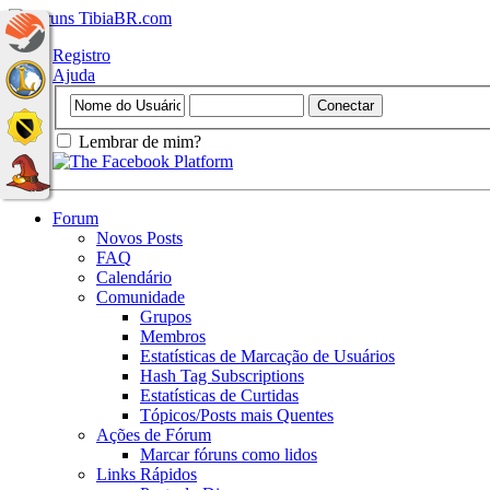
Registro
Ajuda
Lembrar de mim?
Forum
Novos Posts
FAQ
Calendário
Comunidade
Grupos
Membros
Estatísticas de Marcação de Usuários
Hash Tag Subscriptions
Estatísticas de Curtidas
Tópicos/Posts mais Quentes
Ações de Fórum
Marcar fóruns como lidos
Links Rápidos