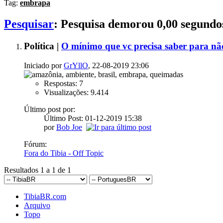
Tag:
embrapa
Pesquisar
:
Pesquisa demorou
0,00
segundo
Política |
O mínimo que vc precisa saber para não
Iniciado por
GrYllO
, 22-08-2019 23:06
Respostas: 7
Visualizações: 9.414
Último post por:
Último Post: 01-12-2019
15:38
por
Bob Joe
Fórum:
Fora do Tibia - Off Topic
Resultados 1 a 1 de 1
TibiaBR.com
Arquivo
Topo