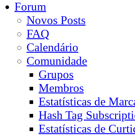
Forum
Novos Posts
FAQ
Calendário
Comunidade
Grupos
Membros
Estatísticas de Mar
Hash Tag Subscript
Estatísticas de Curti