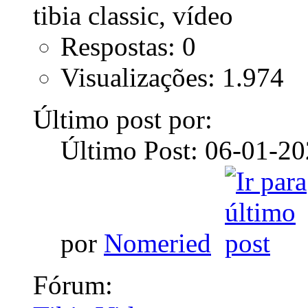
Respostas: 0
Visualizações: 1.974
Último post por:
Último Post: 06-01-2
por
Nomeried
Fórum: