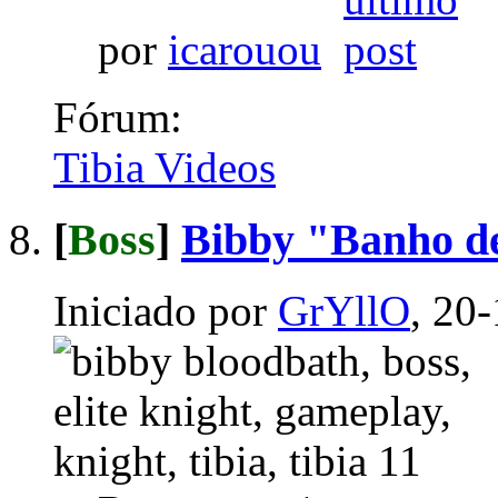
por
icarouou
Fórum:
Tibia Videos
[
Boss
]
Bibby "Banho d
Iniciado por
GrYllO
, 20