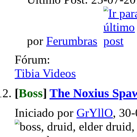
por
Ferumbras
Fórum:
Tibia Videos
[
Boss
]
The Noxius Spaw
Iniciado por
GrYllO
, 30