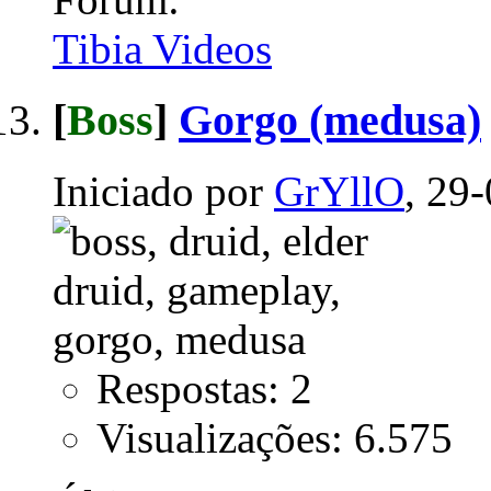
Tibia Videos
[
Boss
]
Gorgo (medusa)
Iniciado por
GrYllO
, 29
Respostas: 2
Visualizações: 6.575