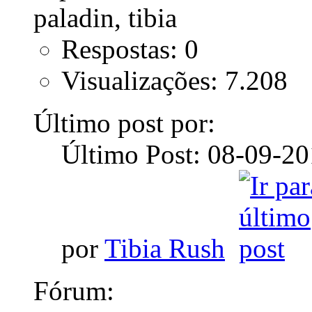
Respostas: 0
Visualizações: 7.208
Último post por:
Último Post: 08-09-2
por
Tibia Rush
Fórum: