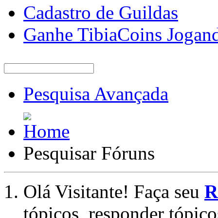
Cadastro de Guildas
Ganhe TibiaCoins Jogan
Pesquisa Avançada
Pesquisar Fóruns
Olá Visitante! Faça seu
R
tópicos, responder tópico