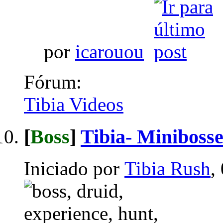
por
icarouou
Fórum:
Tibia Videos
[
Boss
]
Tibia- Miniboss
Iniciado por
Tibia Rush
,