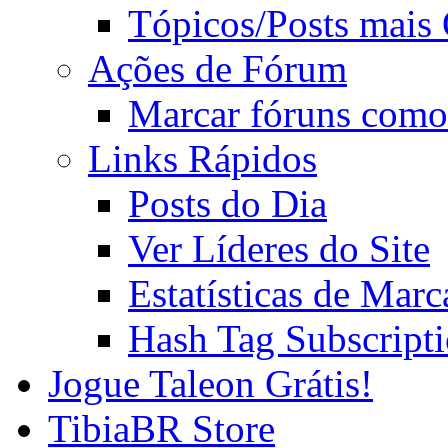
Tópicos/Posts mais
Ações de Fórum
Marcar fóruns como
Links Rápidos
Posts do Dia
Ver Líderes do Site
Estatísticas de Mar
Hash Tag Subscript
Jogue Taleon Grátis!
TibiaBR Store