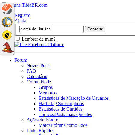
Registro
Ajuda
Lembrar de mim?
Forum
Novos Posts
FAQ
Calendário
Comunidade
Grupos
Membros
Estatísticas de Marcação de Usuários
Hash Tag Subscriptions
Estatísticas de Curtidas
Tópicos/Posts mais Quentes
Ações de Fórum
Marcar fóruns como lidos
Links Rápidos