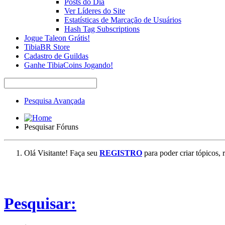
Posts do Dia
Ver Líderes do Site
Estatísticas de Marcação de Usuários
Hash Tag Subscriptions
Jogue Taleon Grátis!
TibiaBR Store
Cadastro de Guildas
Ganhe TibiaCoins Jogando!
Pesquisa Avançada
Pesquisar Fóruns
Olá Visitante! Faça seu
REGISTRO
para poder criar tópicos, 
Pesquisar: