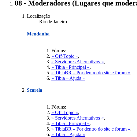
08 - Moderadores (Lugares que mode
Localização
Rio de Janeiro
Mendanha
Fóruns:
» Off-Topic «
,
» Servidores Alternativos «
,
» Tibia - Principal «
,
» TibiaBR – Por dentro do site e forum «
,
» Tibia – Ajuda «
Scarela
Fóruns:
» Off-Topic «
,
» Servidores Alternativos «
,
» Tibia - Principal «
,
» TibiaBR – Por dentro do site e forum «
,
» Tibia – Ajuda «