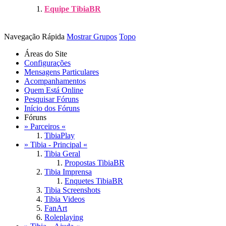
Equipe TibiaBR
Navegação Rápida
Mostrar Grupos
Topo
Áreas do Site
Configurações
Mensagens Particulares
Acompanhamentos
Quem Está Online
Pesquisar Fóruns
Início dos Fóruns
Fóruns
» Parceiros «
TibiaPlay
» Tibia - Principal «
Tibia Geral
Propostas TibiaBR
Tibia Imprensa
Enquetes TibiaBR
Tibia Screenshots
Tibia Videos
FanArt
Roleplaying