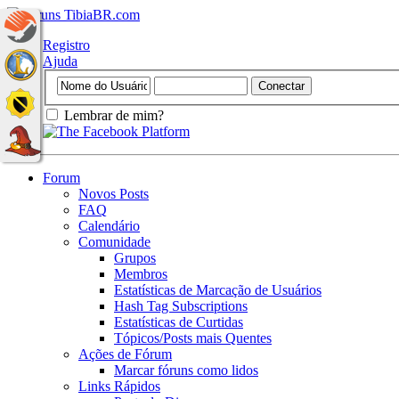
Registro
Ajuda
Lembrar de mim?
Forum
Novos Posts
FAQ
Calendário
Comunidade
Grupos
Membros
Estatísticas de Marcação de Usuários
Hash Tag Subscriptions
Estatísticas de Curtidas
Tópicos/Posts mais Quentes
Ações de Fórum
Marcar fóruns como lidos
Links Rápidos