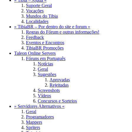
» Tibia – Ajuda «
Suporte Geral
Vocações
Mundos do Tibia
Localidades
» TibiaBR – Por dentro do site e forum «
Regras do Fórum e outras informações!
Feedback
Eventos e Encontros
TibiaBR Promoções
Taleon Online Servers
Fóruns em Português
Notícias
Geral
Sugestões
Aprovadas
Rejeitadas
Screenshots
Vídeos
Concursos e Sorteios
» Servidores Alternativos «
Geral
Programadores
Mappers
Spriters