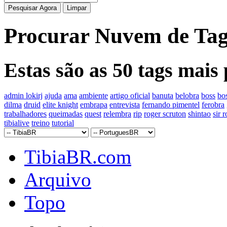
Procurar Nuvem de Ta
Estas são as 50 tags mais
admin lokirj
ajuda
ama
ambiente
artigo oficial
banuta
belobra
boss
bos
dilma
druid
elite knight
embrapa
entrevista
fernando pimentel
ferobra
trabalhadores
queimadas
quest
relembra
rip
roger scruton
shintao
sir 
tibialive
treino
tutorial
TibiaBR.com
Arquivo
Topo