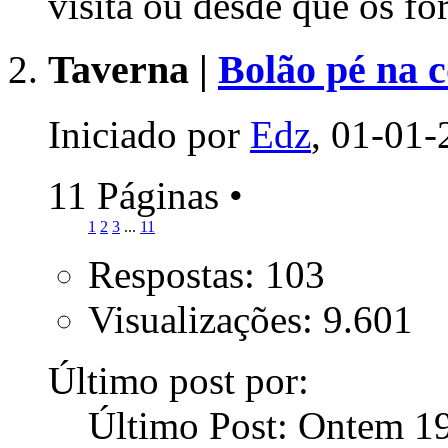
visita ou desde que os f
Taverna |
Bolão pé na 
Iniciado por
Edz
, 01-01-
11 Páginas
•
1
2
3
...
11
Respostas: 103
Visualizações: 9.601
Último post por:
Último Post: Ontem
1