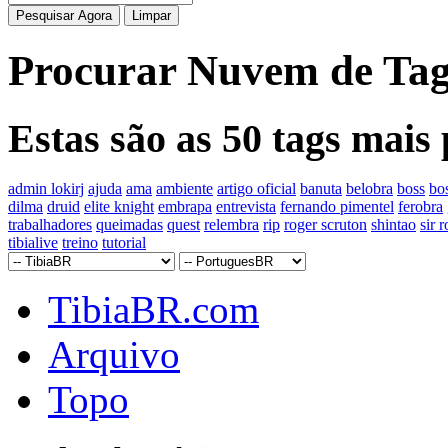
Procurar Nuvem de Ta
Estas são as 50 tags mais
admin lokirj
ajuda
ama
ambiente
artigo oficial
banuta
belobra
boss
bos
dilma
druid
elite knight
embrapa
entrevista
fernando pimentel
ferobra
trabalhadores
queimadas
quest
relembra
rip
roger scruton
shintao
sir 
tibialive
treino
tutorial
TibiaBR.com
Arquivo
Topo