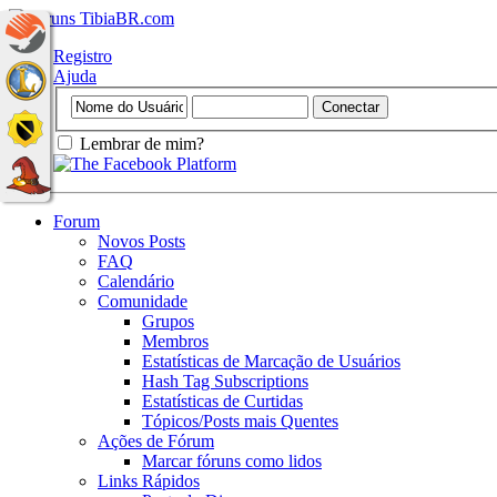
Registro
Ajuda
Lembrar de mim?
Forum
Novos Posts
FAQ
Calendário
Comunidade
Grupos
Membros
Estatísticas de Marcação de Usuários
Hash Tag Subscriptions
Estatísticas de Curtidas
Tópicos/Posts mais Quentes
Ações de Fórum
Marcar fóruns como lidos
Links Rápidos