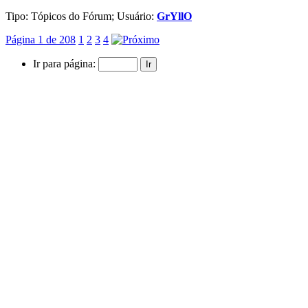
Tipo: Tópicos do Fórum; Usuário:
GrYllO
Página 1 de 208
1
2
3
4
Ir para página:
Pesquisar
:
Pesquisa demorou
0,32
segundo
Tecnologia |
WWDC 2023 (Apple)
Iniciado por
GrYllO
, 06-06-2023 07:13
2 Páginas
•
1
2
Respostas: 10
Visualizações: 1.649
Último post por:
Último Post: 07-06-2023
13:32
por
CarlosLendario
Fórum: