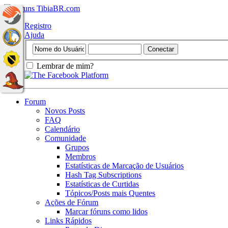
Registro
Ajuda
Lembrar de mim?
Forum
Novos Posts
FAQ
Calendário
Comunidade
Grupos
Membros
Estatísticas de Marcação de Usuários
Hash Tag Subscriptions
Estatísticas de Curtidas
Tópicos/Posts mais Quentes
Ações de Fórum
Marcar fóruns como lidos
Links Rápidos