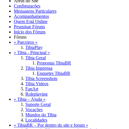
Áreas do Site
Configurações
Mensagens Particulares
Acompanhamentos
Quem Está Online
Pesquisar Fóruns
Início dos Fóruns
Fóruns
» Parceiros «
TibiaPlay
» Tibia - Principal «
Tibia Geral
Propostas TibiaBR
Tibia Imprensa
Enquetes TibiaBR
Tibia Screenshots
Tibia Videos
FanArt
Roleplaying
» Tibia – Ajuda «
Suporte Geral
Vocações
Mundos do Tibia
Localidades
» TibiaBR – Por dentro do site e forum «