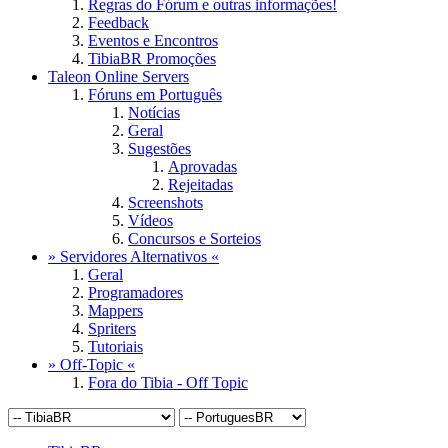
Regras do Fórum e outras informações!
Feedback
Eventos e Encontros
TibiaBR Promoções
Taleon Online Servers
Fóruns em Português
Notícias
Geral
Sugestões
Aprovadas
Rejeitadas
Screenshots
Vídeos
Concursos e Sorteios
» Servidores Alternativos «
Geral
Programadores
Mappers
Spriters
Tutoriais
» Off-Topic «
Fora do Tibia - Off Topic