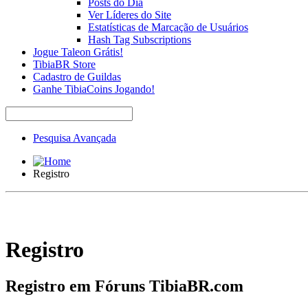
Posts do Dia
Ver Líderes do Site
Estatísticas de Marcação de Usuários
Hash Tag Subscriptions
Jogue Taleon Grátis!
TibiaBR Store
Cadastro de Guildas
Ganhe TibiaCoins Jogando!
Pesquisa Avançada
Registro
Registro
Registro em Fóruns TibiaBR.com