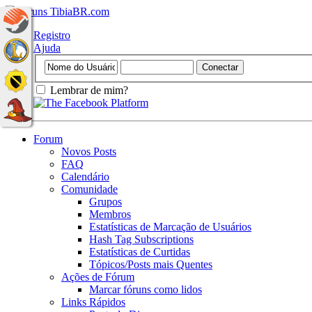
Registro
Ajuda
Lembrar de mim?
Forum
Novos Posts
FAQ
Calendário
Comunidade
Grupos
Membros
Estatísticas de Marcação de Usuários
Hash Tag Subscriptions
Estatísticas de Curtidas
Tópicos/Posts mais Quentes
Ações de Fórum
Marcar fóruns como lidos
Links Rápidos