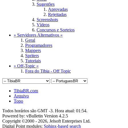
Sugestões
Aprovadas
Rejeitadas
Screenshots
Vídeos
Concursos e Sorteios
» Servidores Alternativos «
Geral
Programadores
Mappers
Spriters
Tutoriais
» Off-Topic «
Fora do Tibia - Off Topic
TibiaBR.com
Arquivo
Topo
Todos horários são GMT -3. Hora atual:
01:54
.
Powered by: vBulletin Version 4.2.5
Copyright ©2000 - 2026, Jelsoft Enterprises Ltd.
Digital Point modules:
Sphinx-based search