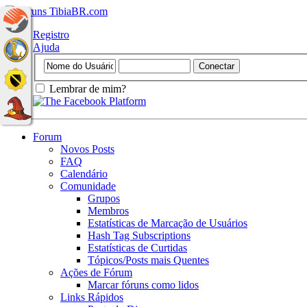
Registro
Ajuda
Lembrar de mim?
Forum
Novos Posts
FAQ
Calendário
Comunidade
Grupos
Membros
Estatísticas de Marcação de Usuários
Hash Tag Subscriptions
Estatísticas de Curtidas
Tópicos/Posts mais Quentes
Ações de Fórum
Marcar fóruns como lidos
Links Rápidos