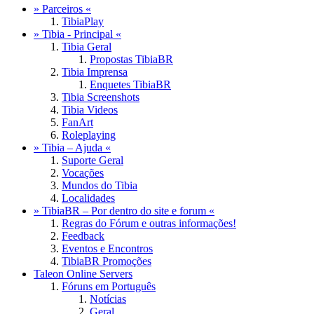
» Parceiros «
TibiaPlay
» Tibia - Principal «
Tibia Geral
Propostas TibiaBR
Tibia Imprensa
Enquetes TibiaBR
Tibia Screenshots
Tibia Videos
FanArt
Roleplaying
» Tibia – Ajuda «
Suporte Geral
Vocações
Mundos do Tibia
Localidades
» TibiaBR – Por dentro do site e forum «
Regras do Fórum e outras informações!
Feedback
Eventos e Encontros
TibiaBR Promoções
Taleon Online Servers
Fóruns em Português
Notícias
Geral