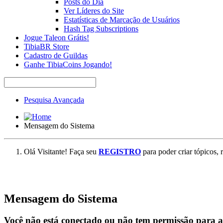
Posts do Dia
Ver Líderes do Site
Estatísticas de Marcação de Usuários
Hash Tag Subscriptions
Jogue Taleon Grátis!
TibiaBR Store
Cadastro de Guildas
Ganhe TibiaCoins Jogando!
Pesquisa Avançada
Mensagem do Sistema
Olá Visitante! Faça seu
REGISTRO
para poder criar tópicos, 
Mensagem do Sistema
Você não está conectado ou não tem permissão para ace